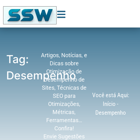
Artigos, Notícias, e
Tag:
Dicas sobre
Otimização de
Desempenho
Desempenho de
Sites, Técnicas de
Você está Aqui:
SEO para
Início
-
Otimizações,
Métricas,
Desempenho
Ferramentas…
Confira!
Envie Sugestões