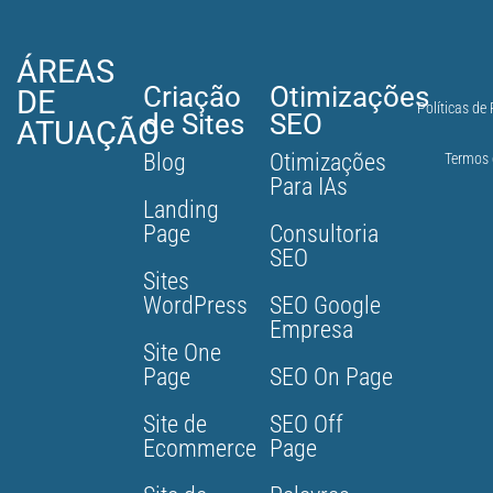
ÁREAS
Criação
Otimizações
DE
Políticas de
de Sites
SEO
ATUAÇÃO
Blog
Otimizações
Termos 
Para IAs
Landing
Page
Consultoria
SEO
Sites
WordPress
SEO Google
Empresa
Site One
Page
SEO On Page
Site de
SEO Off
Ecommerce
Page