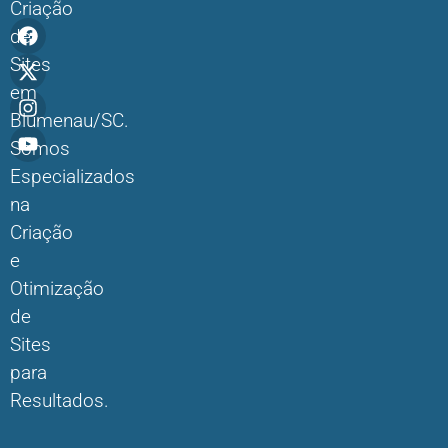
Criação
de
Sites
em
Blumenau/SC.
Somos
Especializados
na
Criação
e
Otimização
de
Sites
para
Resultados.