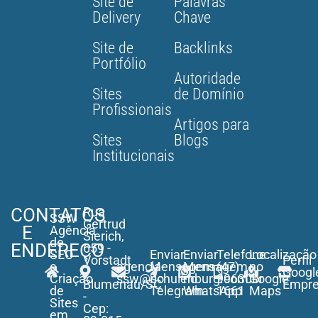
Site de
Palavras
Delivery
Chave
Site de
Backlinks
Portfólio
Autoridade
Sites
de Domínio
Profissionais
Artigos para
Sites
Blogs
Institucionais
CONTATOS
Rua
SSW
Gertrud
E
Agência
Sierich,
de
ENDEREÇO
659 -
SEO
Enviar
Enviar
Telefone:
Localização
Vorstadt
Perfil
e
agencia-
Mensagem
Mensagem
(47)
no
-
Googl
Criação
ssw@schulenburg.com.br
no
no
99630-
Google
Blumenau/SC
Empr
de
Telegram
WhatsApp
1661
Maps
-
Sites
Cep:
em