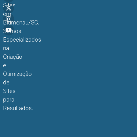
Sites
em
Blumenau/SC.
Somos
Especializados
na
Criação
e
Otimização
de
Sites
para
Resultados.