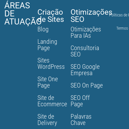
ÁREAS
Criação
Otimizações
DE
Políticas de
de Sites
SEO
ATUAÇÃO
Blog
Otimizações
Termos 
Para IAs
Landing
Page
Consultoria
SEO
Sites
WordPress
SEO Google
Empresa
Site One
Page
SEO On Page
Site de
SEO Off
Ecommerce
Page
Site de
Palavras
Delivery
Chave