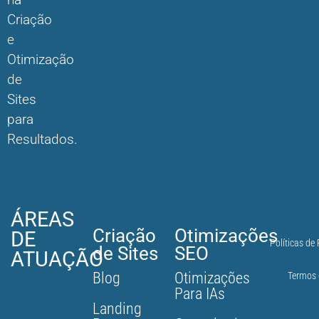
Criação
e
Otimização
de
Sites
para
Resultados.
ÁREAS
Criação
Otimizações
DE
Políticas de
de Sites
SEO
ATUAÇÃO
Blog
Otimizações
Termos 
Para IAs
Landing