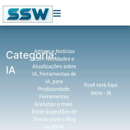
Artigos e Notícias
Categoria:
com Novidades e
Atualizações sobre
IA
IA, Ferramentas de
IA, para
Você está Aqui:
Produtividade,
Início
-
IA
Ferramentas
Gratuitas e mais.
Envie Sugestões de
Temas para o Blog
da SSW!