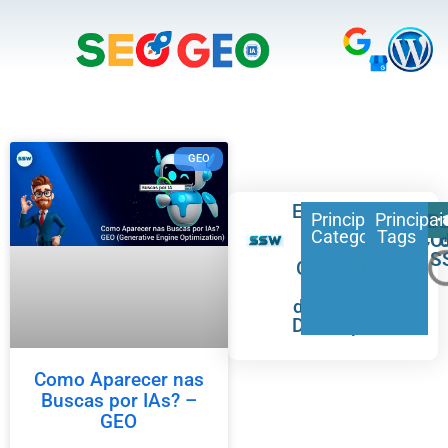
GEO
Especialistas
Principais
FALE
Principai
B
em
Categorias
Tags
CONOSCO
SEO,
S
GEO, e
Sites
de Alto
Desempenho.
Como Aparecer nas
Buscas por IAs? –
GEO