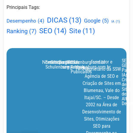
Principais Tags:
DICAS
(13)
Google
(5)
Desempenho
(4)
IA
(1)
SEO
(14)
Site
(11)
Ranking
(7)
SEO,
Fundador e
Nome:
Emerson
Site:
https://schulenburg.com.br
Email:
agencia-
Posts:
35
GEO
Schulenburg
ssw@schulenburg.com.br
Artigos
Redes
Proprietário da SSW
Para
Publicados
IAs,
Agência de SEO e
Criaç
Criação de Sites em
de
Sites
Blumenau, Vale do
de
Itajaí/SC. – Desde
Alto
Dese
2002 na Área de
Desenvolvimento de
Sites, Otimizações
SEO para