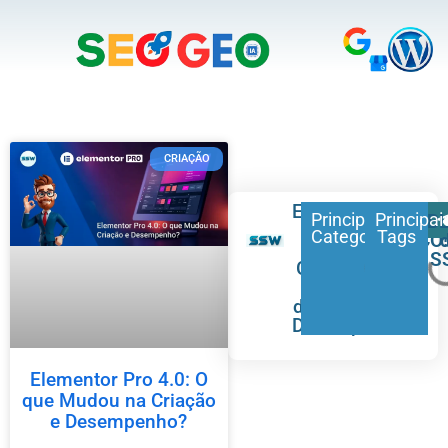
CRIAÇÃO
Especialistas
Principais
FALE
Principai
B
em
Categorias
Tags
CONOSCO
SEO,
S
GEO, e
Sites
de Alto
Desempenho.
Elementor Pro 4.0: O
que Mudou na Criação
e Desempenho?