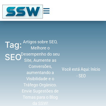
Artigos sobre SEO,
Tag:
Melhore o
Desempenho do seu
SEO
Site, Aumente as
Conversões,
Você está Aqui:
Início
aumentando a
-
SEO
Visibilidade e o
Tráfego Orgânico.
Envie Sugestões de
Temas para o Blog
da SSW!