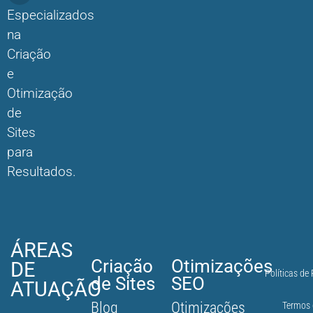
Especializados
na
Criação
e
Otimização
de
Sites
para
Resultados.
ÁREAS
Criação
Otimizações
DE
Políticas de
de Sites
SEO
ATUAÇÃO
Blog
Otimizações
Termos 