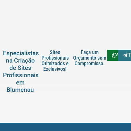
Sites
Faça um
Especialistas
What
T
Profissionais
Orçamento sem
na Criação
Otimizados e
Compromisso.
de Sites
Exclusivos!
Profissionais
em
Blumenau